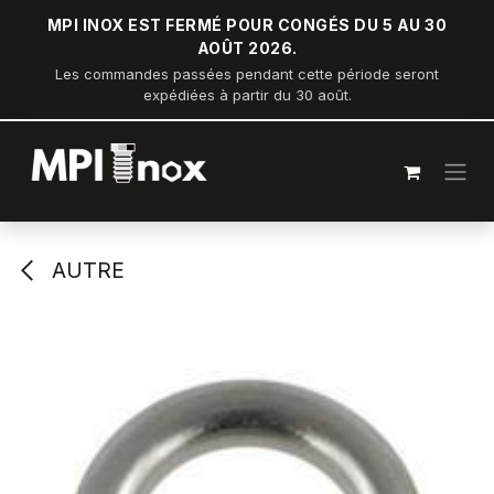
Se rendre au contenu
MPI INOX EST FERMÉ POUR CONGÉS DU 5 AU 30
AOÛT 2026.
Les commandes passées pendant cette période seront
expédiées à partir du 30 août.
AUTRE