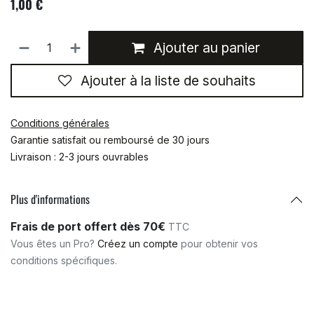
1,00
€
M12
165
12
90
25
Ajouter au panier
M12
185
12
110
25
Ajouter à la liste de souhaits
Conditions générales
Garantie satisfait ou remboursé de 30 jours
Livraison : 2-3 jours ouvrables
Plus d'informations
Frais de port offert dès 70€
TTC
Vous êtes un Pro?
Créez un compte
pour obtenir vos
conditions spécifiques.