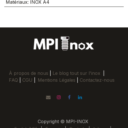
Matériaux
:
INOX A4
À propos de nous
|
Le blog tout sur l'inox
|
FAQ
|
CGU
|
Mentions Légales
|
Contactez-nous
Copyright © MPI-INOX