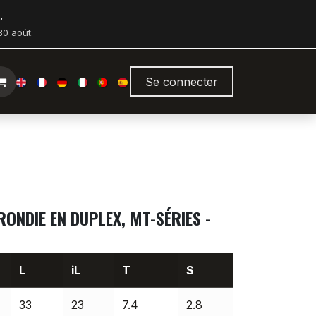
.
0 août.
Se connecter
ONDIE EN DUPLEX, MT-SÉRIES -
L
iL
T
S
33
23
7.4
2.8