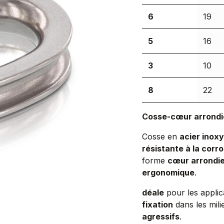
6
19
5
16
3
10
8
22
Cosse-cœur arrondie
Cosse en
acier inox
résistante à la corr
forme
cœur arrondi
ergonomique
.
déale
pour les applic
fixation
dans les mil
agressifs
.