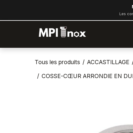
Se rendre au contenu
Les co
Accueil
Bout
Tous les produits
ACCASTILLAGE
COSSE-CŒUR ARRONDIE EN DUP