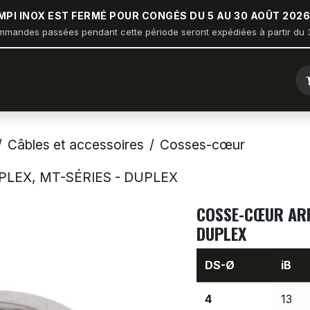
MPI INOX EST FERMÉ POUR CONGÉS DU 5 AU 30 AOÛT 2026
mmandes passées pendant cette période seront expédiées à partir du 3
ique
Arceau sur balcon
Nautisme
Industrie
Bâtiment
Câbles et accessoires
Cosses-cœur
LEX, MT-SÉRIES - DUPLEX
COSSE-CŒUR ARR
DUPLEX
DS-Ø
iB
4
13