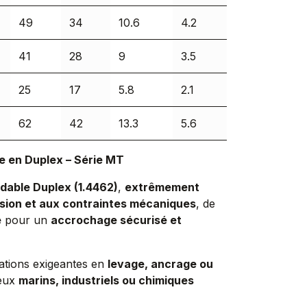
49
34
10.6
4.2
41
28
9
3.5
25
17
5.8
2.1
62
42
13.3
5.6
 en Duplex – Série MT
ydable Duplex (1.4462)
,
extrêmement
osion et aux contraintes mécaniques
, de
e
pour un
accrochage sécurisé et
ations exigeantes en
levage, ancrage ou
ieux
marins, industriels ou chimiques