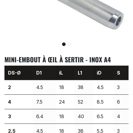
MINI-EMBOUT À ŒIL À SERTIR - INOX A4
DS-Ø
D1
iL
L1
iD
S
2
4.5
18
38
4.5
3
4
7.5
24
52
8.5
6
3
6.4
18
40
6.5
4
2.5
4.5
18
38
5.5
3