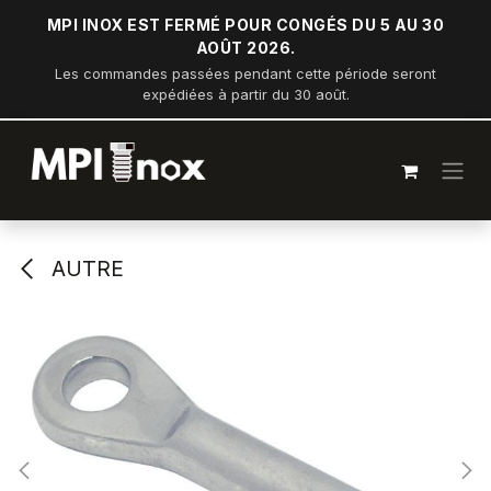
Se rendre au contenu
MPI INOX EST FERMÉ POUR CONGÉS DU 5 AU 30
AOÛT 2026.
Les commandes passées pendant cette période seront
expédiées à partir du 30 août.
AUTRE