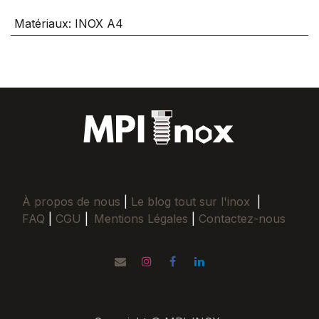
Matériaux
:
INOX A4
À propos de nous
|
Le blog tout sur l'inox
|
FAQ
|
CGU
|
Mentions Légales
|
Contactez-nous