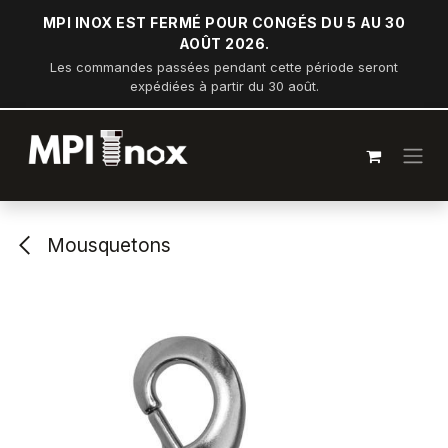
Se rendre au contenu
MPI INOX EST FERMÉ POUR CONGÉS DU 5 AU 30
AOÛT 2026.
Les commandes passées pendant cette période seront
expédiées à partir du 30 août.
Mousquetons