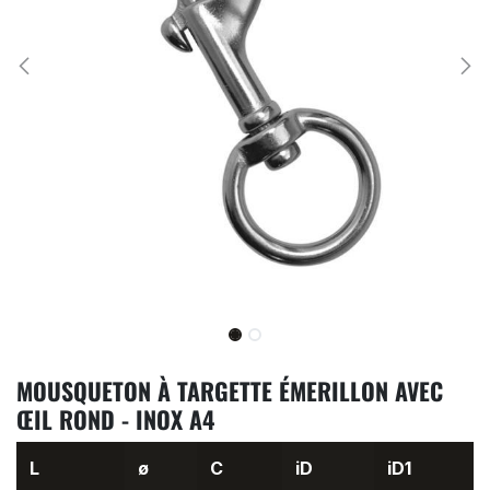
MOUSQUETON À TARGETTE ÉMERILLON AVEC
ŒIL ROND - INOX A4
L
ø
C
iD
iD1