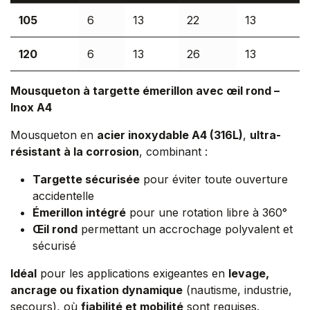
105
6
13
22
13
120
6
13
26
13
Mousqueton à targette émerillon avec œil rond –
Inox A4
Mousqueton en
acier inoxydable A4 (316L)
,
ultra-
résistant à la corrosion
, combinant :
Targette sécurisée
pour éviter toute ouverture
accidentelle
Émerillon intégré
pour une rotation libre à 360°
Œil rond
permettant un accrochage polyvalent et
sécurisé
Idéal
pour les applications exigeantes en
levage,
ancrage ou fixation dynamique
(nautisme, industrie,
secours), où
fiabilité et mobilité
sont requises.