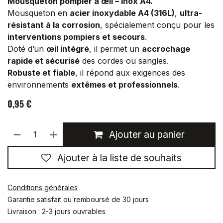
Mousqueton pompier à œil – Inox A4.
14
120
11
16
36
Mousqueton en
acier inoxydable A4 (316L)
,
ultra-
résistant à la corrosion
, spécialement conçu pour les
18
140
12
19
41
interventions pompiers et secours
.
Doté d’un
œil intégré
, il permet un
accrochage
20
160
13
25
51
rapide et sécurisé
des cordes ou sangles.
Robuste et fiable
, il répond aux exigences des
environnements
extêmes et professionnels
.
0,95
€
Ajouter au panier
Ajouter à la liste de souhaits
Conditions générales
Garantie satisfait ou remboursé de 30 jours
Livraison : 2-3 jours ouvrables