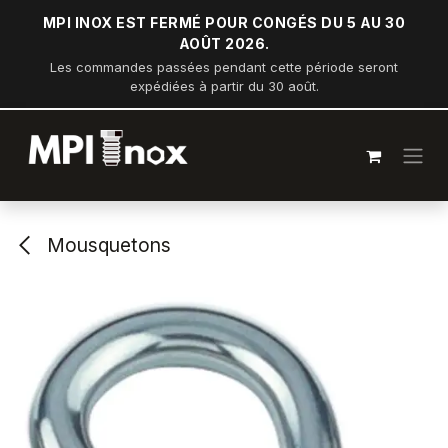
Se rendre au contenu
MPI INOX EST FERMÉ POUR CONGÉS DU 5 AU 30
AOÛT 2026.
Les commandes passées pendant cette période seront
expédiées à partir du 30 août.
Mousquetons