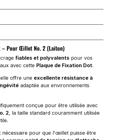
t
– Pour
Œillet No. 2 (Laiton)
ncrage
fiables et polyvalents
pour vos
eaux avec cette
Plaque de Fixation Dot
.
 elle offre une
excellente résistance à
ongévité
adaptée aux environnements
ifiquement conçue pour être utilisée avec
o. 2
, la taille standard couramment utilisée
tile.
t nécessaire pour que l'œillet puisse être