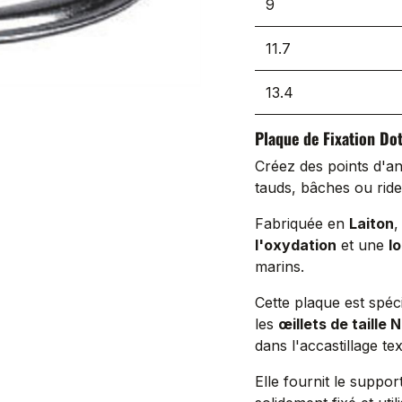
9
11.7
13.4
Plaque de Fixation Do
Créez des points d'a
tauds, bâches ou rid
Fabriquée en
Laiton
,
l'oxydation
et une
l
marins.
Cette plaque est spéc
les
œillets de taille N
dans l'accastillage tex
Elle fournit le suppor