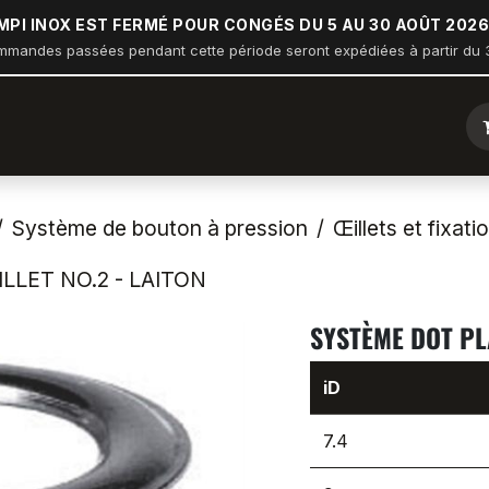
MPI INOX EST FERMÉ POUR CONGÉS DU 5 AU 30 AOÛT 2026
mmandes passées pendant cette période seront expédiées à partir du 3
ique
Arceau sur balcon
Nautisme
Industrie
Bâtiment
Système de bouton à pression
Œillets et fixat
LET NO.2 - LAITON
SYSTÈME DOT PL
iD
7.4