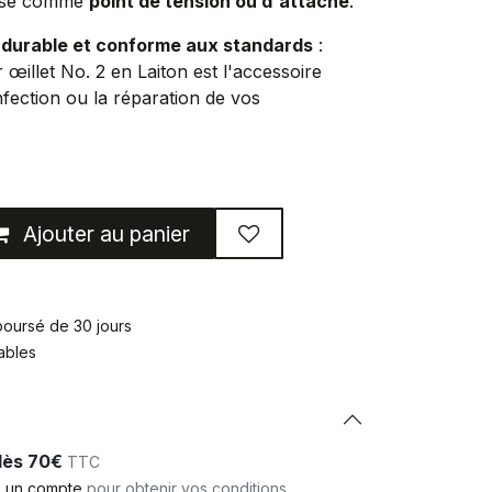
ilisé comme
point de tension ou d'attache
.
 durable et conforme aux standards
:
 œillet No. 2 en Laiton est l'accessoire
fection ou la réparation de vos
Ajouter au panier
mboursé de 30 jours
rables
 dès 70€
TTC
 un compte
pour obtenir vos conditions