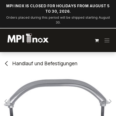
Zum Inhalt springen
MPI INOX IS CLOSED FOR HOLIDAYS FROM AUGUST 5
TO 30, 2026.
Orders placed during this period will be shipped starting August
30.
Handlauf und Befestigungen