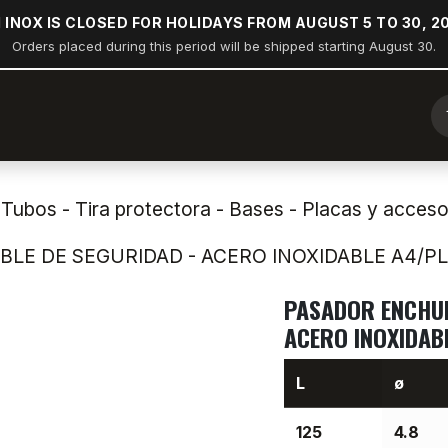
 INOX IS CLOSED FOR HOLIDAYS FROM AUGUST 5 TO 30, 2
Orders placed during this period will be shipped starting August 30.
a
Arco de popa
Náutica
Industria
Construcción
Tubos - Tira protectora - Bases - Placas y acceso
LE DE SEGURIDAD - ACERO INOXIDABLE A4/P
PASADOR ENCHUF
ACERO INOXIDAB
L
ø
125
4.8