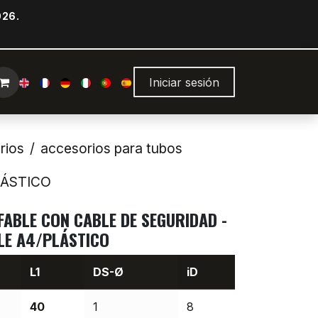
026.
Iniciar sesión
rios
accesorios para tubos
LÁSTICO
ABLE CON CABLE DE SEGURIDAD -
LE A4/PLÁSTICO
L1
DS-Ø
iD
40
1
8