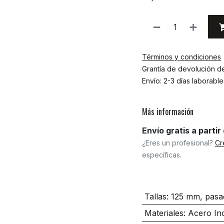
Términos y condiciones
Grantía de devolución d
Envío: 2-3 días laborable
Más información
Envío gratis a parti
¿Eres un profesional?
Cr
específicas.
Tallas
:
125 mm, pasa
Materiales
:
Acero In