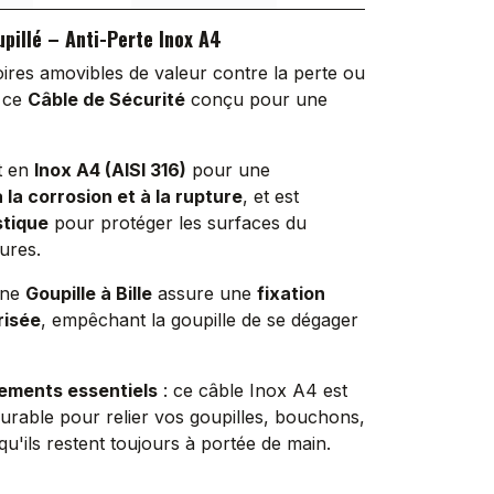
pillé – Anti-Perte Inox A4
ires amovibles de valeur contre la perte ou
c ce
Câble de Sécurité
conçu pour une
t en
Inox A4 (AISI 316)
pour une
 la corrosion et à la rupture
, et est
stique
pour protéger les surfaces du
ures.
une
Goupille à Bille
assure une
fixation
risée
, empêchant la goupille de se dégager
ements essentiels
: ce câble Inox A4 est
 durable pour relier vos goupilles, bouchons,
qu'ils restent toujours à portée de main.