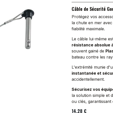
Câble de Sécurité Gou
Protégez vos accesso
la chute en mer ave
fiabilité maximale.
Le câble lui-même es
résistance absolue à
souvent gainé de
Pla
bateau contre les ray
L'extrémité munie d'
instantanée et sécu
accidentellement.
Sécurisez vos équip
la solution simple et
ou clés, garantissant 
14,28
€