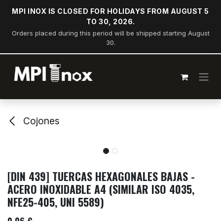
Ir al contenido
MPI INOX IS CLOSED FOR HOLIDAYS FROM AUGUST 5
TO 30, 2026.
Orders placed during this period will be shipped starting August
30.
Cojones
[DIN 439] TUERCAS HEXAGONALES BAJAS -
ACERO INOXIDABLE A4 (SIMILAR ISO 4035,
NFE25-405, UNI 5589)