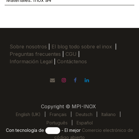
Materiales
:
Inox a4
Sobre nosotros
|
El blog todo sobre el inox
|
Preguntas frecuentes
|
CGU
|
Información Legal
|
Contáctenos
Copyright © MPI-INOX
English (UK)
|
Français
|
Deutsch
|
Italiano
|
Português
|
Español
Con tecnología de
- El mejor
Comercio electrónico de
código abierto