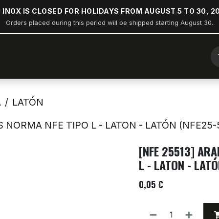
 INOX IS CLOSED FOR HOLIDAYS FROM AUGUST 5 TO 30, 2
Orders placed during this period will be shipped starting August 30.
a
Arco de popa
Náutica
Industria
Construcción
A
LATÓN
 NORMA NFE TIPO L - LATON - LATÓN (NFE25-5
[NFE 25513] AR
L - LATON - LATÓ
0,05
€