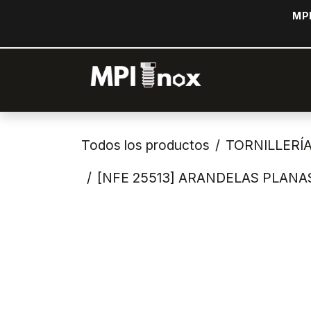
Ir al contenido
MPI
Inicio
Tiend
Todos los productos
TORNILLERÍ
[NFE 25513] ARANDELAS PLANAS