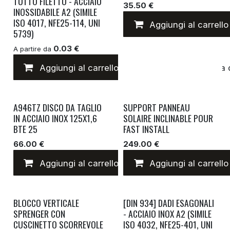
TUTTO FILETTO - ACCIAIO
35.50 €
INOSSIDABILE A2 (SIMILE
ISO 4017, NFE25-114, UNI
Aggiungi al carrello
5739)
0.03 €
A partire da
Aggiungi al carrello
Aggiungi alla lista 
A946TZ DISCO DA TAGLIO
SUPPORT PANNEAU
IN ACCIAIO INOX 125X1,6
SOLAIRE INCLINABLE POUR
BTE 25
FAST INSTALL
66.00 €
249.00 €
Aggiungi al carrello
Aggiungi al carrello
Aggiungi alla lista 
BLOCCO VERTICALE
[DIN 934] DADI ESAGONALI
SPRENGER CON
- ACCIAIO INOX A2 (SIMILE
CUSCINETTO SCORREVOLE
ISO 4032, NFE25-401, UNI