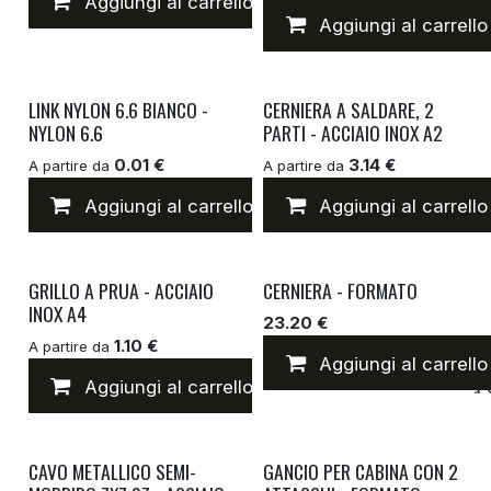
Aggiungi al carrello
Aggiungi alla lista 
Aggiungi al carrello
LINK NYLON 6.6 BIANCO -
CERNIERA A SALDARE, 2
NYLON 6.6
PARTI - ACCIAIO INOX A2
0.01 €
3.14 €
A partire da
A partire da
Aggiungi al carrello
Aggiungi al carrello
Aggiungi alla lista 
GRILLO A PRUA - ACCIAIO
CERNIERA - FORMATO
INOX A4
23.20 €
1.10 €
A partire da
Aggiungi al carrello
Aggiungi al carrello
Aggiungi alla lista 
CAVO METALLICO SEMI-
GANCIO PER CABINA CON 2