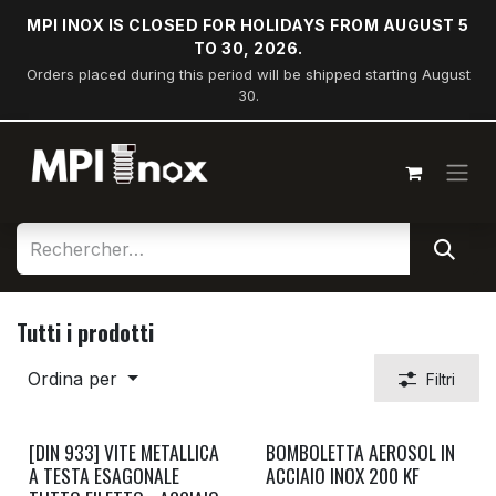
Passa al contenuto
MPI INOX IS CLOSED FOR HOLIDAYS FROM AUGUST 5
TO 30, 2026.
Orders placed during this period will be shipped starting August
30.
Tutti i prodotti
Ordina per
Filtri
[DIN 933] VITE METALLICA
BOMBOLETTA AEROSOL IN
A TESTA ESAGONALE
ACCIAIO INOX 200 KF