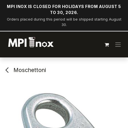
Passa al contenuto
MPI INOX IS CLOSED FOR HOLIDAYS FROM AUGUST 5
TO 30, 2026.
Orders placed during this period will be shipped starting August
30.
Moschettoni