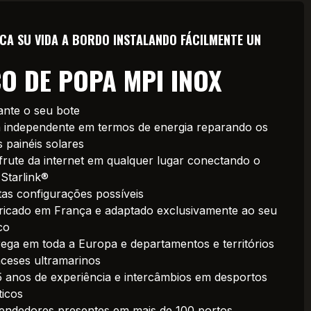
CA SU VIDA A BORDO INSTALANDO FÁCILMENTE UN
O DE POPA MPI INOX
ante o seu bote
a independente em termos de energia reparando os
 painéis solares
frute da internet em qualquer lugar conectando o
 Starlink®
tas configurações possíveis
ricado em França e adaptado exclusivamente ao seu
co
rega em toda a Europa e departamentos e territórios
nceses ultramarinos
5 anos de experiência e intercâmbios em desportos
ticos
endedores presentes em mais de 100 portos