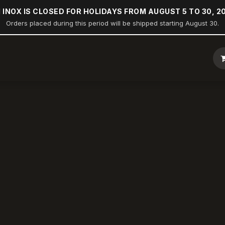
 INOX IS CLOSED FOR HOLIDAYS FROM AUGUST 5 TO 30, 2
Orders placed during this period will be shipped starting August 30.
Loja
Arco de popa
Náutica
Indústria
Construção