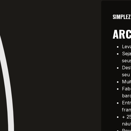
SIMPLEZ
ARC
Lev
Sej
seus
Des
seu
Mui
Fab
bar
Ent
fra
+ 2
náu
Rev