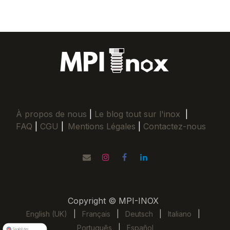
À propos de nous
|
Le blog tout sur l'inox
|
FAQ
|
CGU
|
Mentions Légales
|
Contactez-nous
Copyright © MPI-INOX
English (UK)
|
Français
|
Deutsch
|
Italiano
|
Português
|
Español