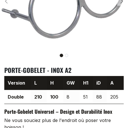
PORTE-GOBELET - INOX A2
Version
L
H
GW
H1
iD
A
Double
210
100
8
51
88
205
Porte-Gobelet Universel – Design et Durabilité Inox
Ne vous souciez plus de l'endroit où poser votre
boisson !