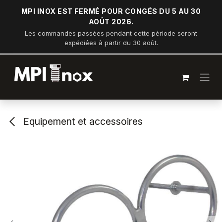
Se rendre au contenu
MPI INOX EST FERMÉ POUR CONGÉS DU 5 AU 30
AOÛT 2026.
Les commandes passées pendant cette période seront
expédiées à partir du 30 août.
Equipement et accessoires