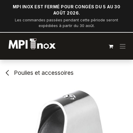
Se rendre au contenu
MPI INOX EST FERMÉ POUR CONGÉS DU 5 AU 30
AOÛT 2026.
Les commandes passées pendant cette période seront
expédiées à partir du 30 août.
Poulies et accessoires