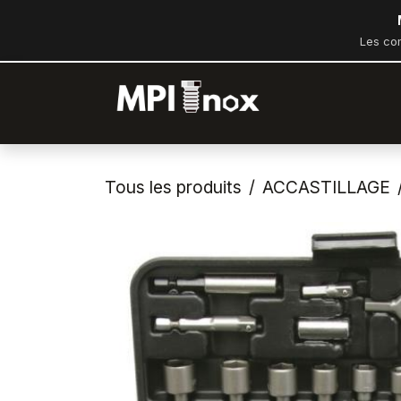
Se rendre au contenu
Les co
Accueil
Bout
Tous les produits
ACCASTILLAGE