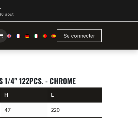
.
0 août.
Se connecter
S 1/4" 122PCS. - CHROME
H
L
47
220