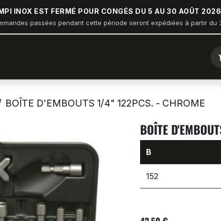
MPI INOX EST FERMÉ POUR CONGÉS DU 5 AU 30 AOÛT 2026
mmandes passées pendant cette période seront expédiées à partir du 3
ique
Arceau sur balcon
Nautisme
Industrie
Bâtiment
BOÎTE D'EMBOUTS 1/4" 122PCS. - CHROME
BOÎTE D'EMBOUT
B
152