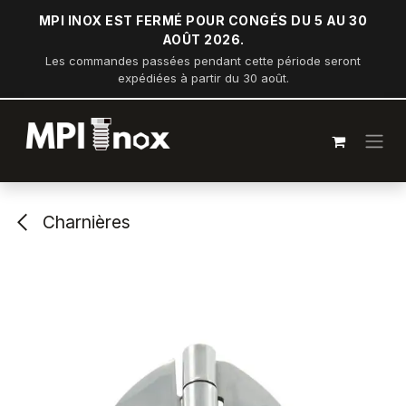
Se rendre au contenu
MPI INOX EST FERMÉ POUR CONGÉS DU 5 AU 30
AOÛT 2026.
Les commandes passées pendant cette période seront
expédiées à partir du 30 août.
Charnières