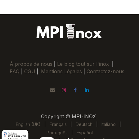
À propos de nous
|
Le blog tout sur l'inox
|
FAQ
|
CGU
|
Mentions Légales
|
Contactez-nous
Copyright © MPI-INOX
English (UK)
|
Français
|
Deutsch
|
Italiano
|
Português
|
Español