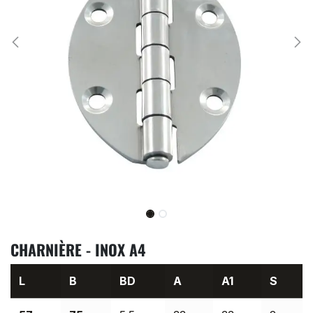
CHARNIÈRE - INOX A4
L
B
BD
A
A1
S