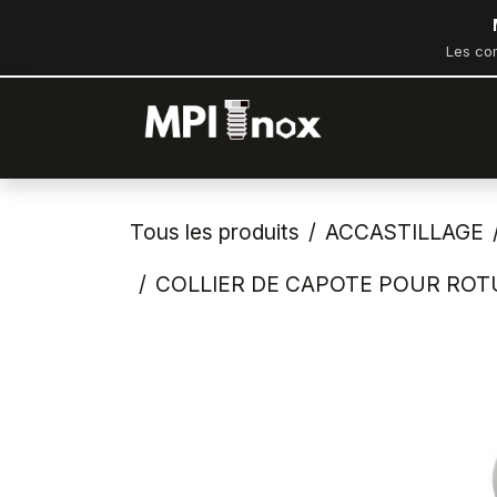
Se rendre au contenu
Les co
Accueil
Bout
Tous les produits
ACCASTILLAGE
COLLIER DE CAPOTE POUR ROTU