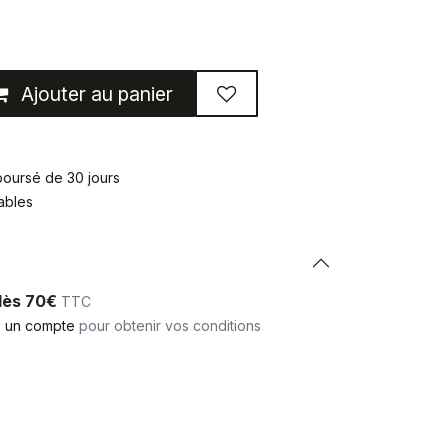
Ajouter au panier
mboursé de 30 jours
rables
 dès 70€
TTC
 un compte
pour obtenir vos conditions