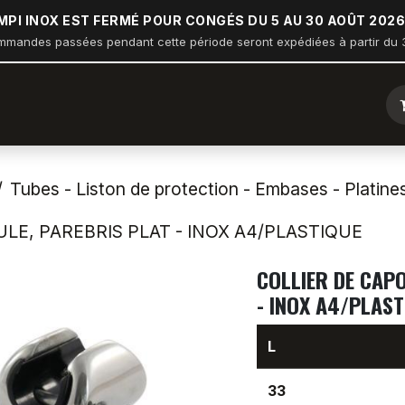
MPI INOX EST FERMÉ POUR CONGÉS DU 5 AU 30 AOÛT 2026
mmandes passées pendant cette période seront expédiées à partir du 3
ique
Arceau sur balcon
Nautisme
Industrie
Bâtiment
Tubes - Liston de protection - Embases - Platine
LE, PAREBRIS PLAT - INOX A4/PLASTIQUE
COLLIER DE CAP
- INOX A4/PLAST
L
33