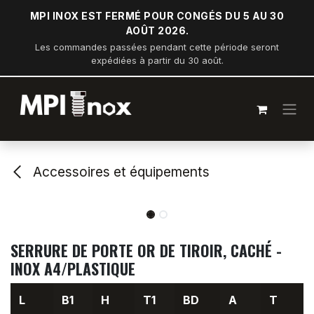
Se rendre au contenu
MPI INOX EST FERMÉ POUR CONGÉS DU 5 AU 30
AOÛT 2026.
Les commandes passées pendant cette période seront
expédiées à partir du 30 août.
Accessoires et équipements
SERRURE DE PORTE OR DE TIROIR, CACHÉ -
INOX A4/PLASTIQUE
L
B1
H
T1
BD
A
T