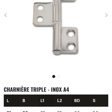
CHARNIÈRE TRIPLE - INOX A4
L
B
L1
L2
BD
S