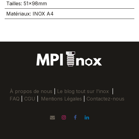
Tailles
:
51x98mm
Matériaux
:
INOX A4
À propos de nous
|
Le blog tout sur l'inox
|
FAQ
|
CGU
|
Mentions Légales
|
Contactez-nous