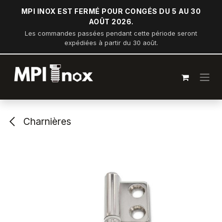
Se rendre au contenu
MPI INOX EST FERMÉ POUR CONGÉS DU 5 AU 30
AOÛT 2026.
Les commandes passées pendant cette période seront
expédiées à partir du 30 août.
Charnières