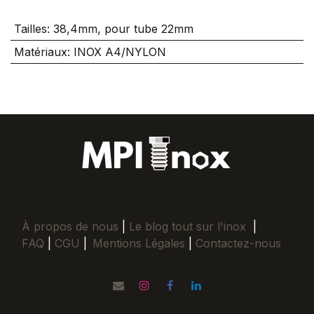
Tailles
:
38,4mm, pour tube 22mm
Matériaux
:
INOX A4/NYLON
À propos de nous
|
Le blog tout sur l'inox
|
FAQ
|
CGU
|
Mentions Légales
|
Contactez-nous