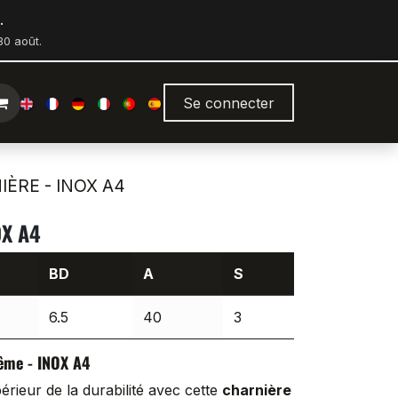
.
0 août.
Se connecter
ÈRE - INOX A4
OX A4
BD
A
S
6.5
40
3
ême - INOX A4
rieur de la durabilité avec cette
charnière