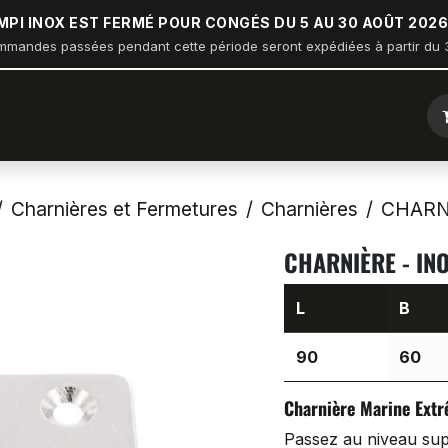
MPI INOX EST FERMÉ POUR CONGÉS DU 5 AU 30 AOÛT 2026
mmandes passées pendant cette période seront expédiées à partir du 3
ique
Arceau sur balcon
Nautisme
Industrie
Bâtiment
Charnières et Fermetures
Charnières
CHARNI
CHARNIÈRE - IN
L
B
90
60
Charnière Marine Extr
Passez au niveau supé