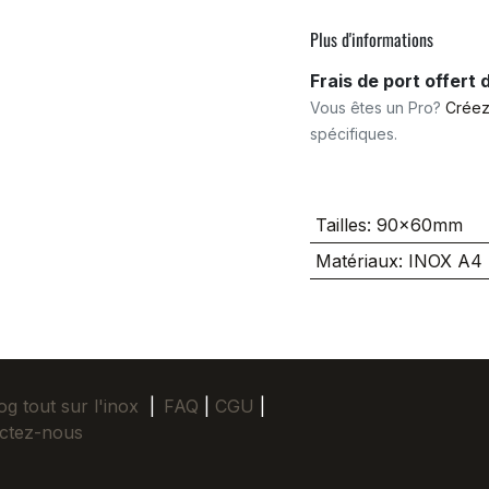
Plus d'informations
Frais de port offert
Vous êtes un Pro?
Créez
spécifiques.
Tailles
:
90x60mm
Matériaux
:
INOX A4
og tout sur l'inox
|
FAQ
|
CGU
|
ctez-nous