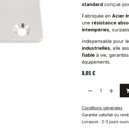
standard
conçue pour
Fabriquée en
Acier I
une
résistance absol
intempéries
, surpas
Indispensable pour le
industrielles
, elle a
fiable
à vie, garantiss
équipements.
8,05
€
Conditions générales
Garantie satisfait ou re
Livraison : 2-3 jours ouv