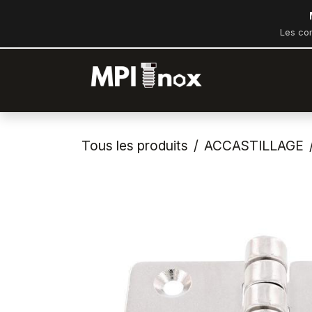
Se rendre au contenu
Les co
Accueil
Bout
Tous les produits
ACCASTILLAGE