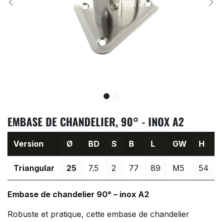
EMBASE DE CHANDELIER, 90° - INOX A2
Version
Ø
BD
S
B
L
GW
H
Triangular
25
7.5
2
77
89
M5
54
Embase de chandelier 90° – inox A2
Robuste et pratique, cette embase de chandelier