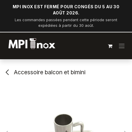
Se rendre au contenu
MPI INOX EST FERMÉ POUR CONGÉS DU 5 AU 30
AOÛT 2026.
Les commandes passées pendant cette période seront
expédiées à partir du 30 août.
Accessoire balcon et bimini