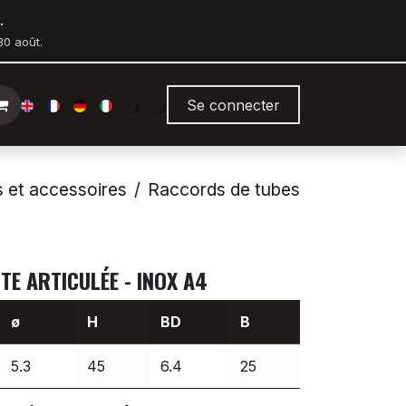
.
0 août.
Se connecter
s et accessoires
Raccords de tubes
TE ARTICULÉE - INOX A4
ø
H
BD
B
5.3
45
6.4
25