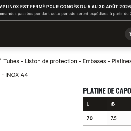
MPI INOX EST FERMÉ POUR CONGÉS DU 5 AU 30 AOÛT 2026
mmandes passées pendant cette période seront expédiées à partir du 3
ique
Arceau sur balcon
Nautisme
Industrie
Bâtiment
Tubes - Liston de protection - Embases - Platine
- INOX A4
PLATINE DE CAPO
L
iB
70
7.5