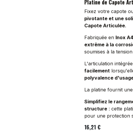
Platine de Capote Art
Fixez votre capote o
pivotante et une sol
Capote Articulée
.
Fabriquée en
Inox A4
extrême à la corrosi
soumises à la tension
L'articulation intégr
facilement
lorsqu'ell
polyvalence d'usag
La platine fournit une
Simplifiez le rangem
structure
: cette plat
pour une protection so
16,21
€