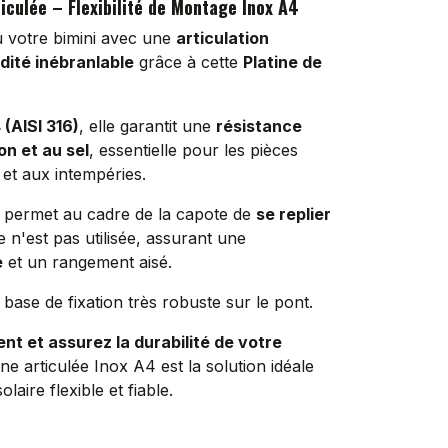
iculée – Flexibilité de Montage Inox A4
u votre bimini avec une
articulation
idité inébranlable
grâce à cette
Platine de
 (AISI 316)
, elle garantit une
résistance
on et au sel
, essentielle pour les pièces
 et aux intempéries.
ée permet au cadre de la capote de
se replier
e n'est pas utilisée, assurant une
e
et un rangement aisé.
 base de fixation très robuste sur le pont.
ent et assurez la durabilité de votre
ine articulée Inox A4 est la solution idéale
laire flexible et fiable.