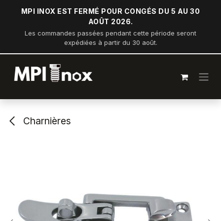
Se rendre au contenu
MPI INOX EST FERMÉ POUR CONGÉS DU 5 AU 30
AOÛT 2026.
Les commandes passées pendant cette période seront
expédiées à partir du 30 août.
Charnières