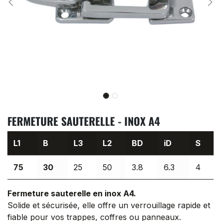
FERMETURE SAUTERELLE - INOX A4
L1
B
L3
L2
BD
iD
S
75
30
25
50
3.8
6.3
4
Fermeture sauterelle en inox A4.
Solide et sécurisée, elle offre un verrouillage rapide et
fiable pour vos trappes, coffres ou panneaux.