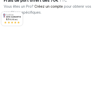
Frais de port offert dès 70€
TTC
Vous êtes un Pro?
Créez un compte
pour obtenir vos
conditions spécifiques.
9.7
/10 (142 avis)
★★★★★
Matériaux
:
INOX A4
À propos de nous
|
Le blog tout sur l'inox
|
FAQ
|
CGU
|
Mentions Légales
|
Contactez-nous