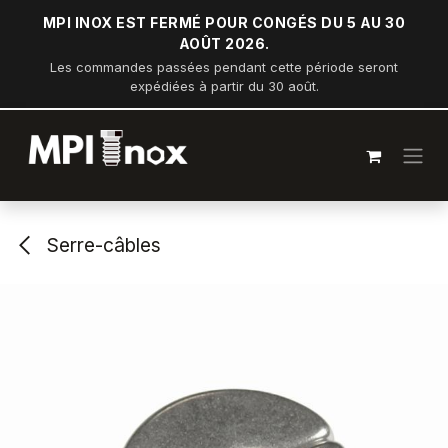
Se rendre au contenu
MPI INOX EST FERMÉ POUR CONGÉS DU 5 AU 30
AOÛT 2026.
Les commandes passées pendant cette période seront
expédiées à partir du 30 août.
Serre-câbles