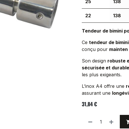
25
138
22
138
Tendeur de bimini po
Ce
tendeur de bimini
conçu pour
mainten
Son design
robuste e
sécurisée et durabl
les plus exigeants.
L’inox A4 offre une
r
assurant une
longév
31,84
€