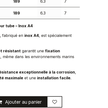
189
6.3
7
189
6.3
7
ur tube – Inox A4
, fabriqué en
inox A4
, est spécialement
t résistant
garantit une
fixation
e
, même dans les environnements marins
ésistance exceptionnelle à la corrosion
,
ité maximale
et une
installation facile
.
Ajouter au panier