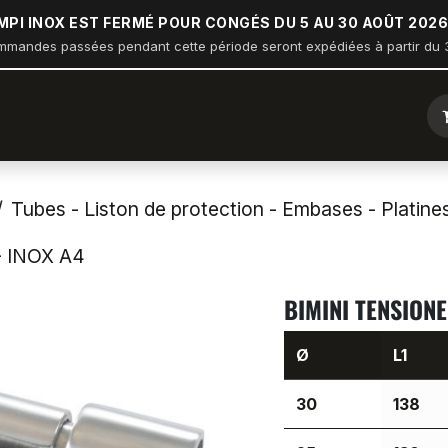
MPI INOX EST FERMÉ POUR CONGÉS DU 5 AU 30 AOÛT 2026
mmandes passées pendant cette période seront expédiées à partir du 3
ique
Arceau sur balcon
Nautisme
Industrie
Bâtiment
Tubes - Liston de protection - Embases - Platine
 INOX A4
BIMINI TENSIONE
Ø
L1
30
138