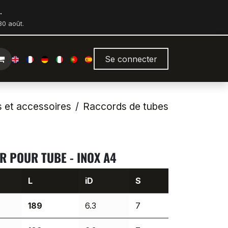
.
0 août.
Se connecter
s et accessoires
Raccords de tubes
R POUR TUBE - INOX A4
L
iD
S
189
6.3
7