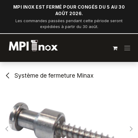
Se rendre au contenu
MPI INOX EST FERMÉ POUR CONGÉS DU 5 AU 30
AOÛT 2026.
Les commandes passées pendant cette période seront
expédiées à partir du 30 août.
Système de fermeture Minax