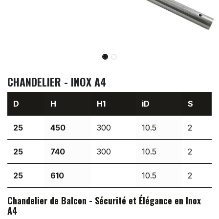
CHANDELIER - INOX A4
D
H
H1
iD
S
25
450
300
10.5
2
25
740
300
10.5
2
25
610
10.5
2
Chandelier de Balcon - Sécurité et Élégance en Inox
A4