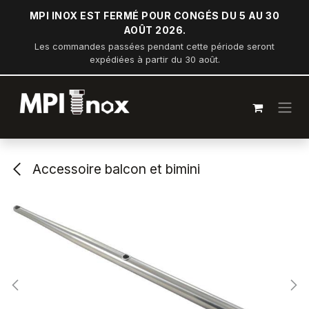
Se rendre au contenu
MPI INOX EST FERMÉ POUR CONGÉS DU 5 AU 30
AOÛT 2026.
Les commandes passées pendant cette période seront
expédiées à partir du 30 août.
Accessoire balcon et bimini