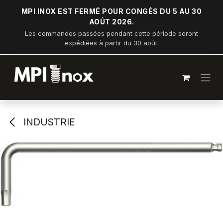
Se rendre au contenu
MPI INOX EST FERMÉ POUR CONGÉS DU 5 AU 30
AOÛT 2026.
Les commandes passées pendant cette période seront
expédiées à partir du 30 août.
INDUSTRIE