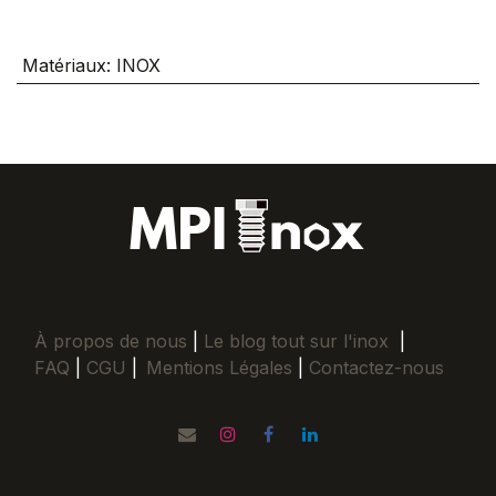
Matériaux
:
INOX
À propos de nous
|
Le blog tout sur l'inox
|
FAQ
|
CGU
|
Mentions Légales
|
Contactez-nous