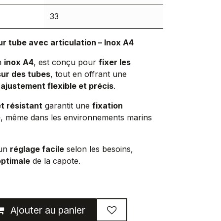
33
ur tube avec articulation – Inox A4
en
inox A4
, est conçu pour
fixer les
ur des tubes
, tout en offrant une
n
ajustement flexible et précis
.
t résistant
garantit une
fixation
e
, même dans les environnements marins
 un
réglage facile
selon les besoins,
optimale
de la capote.
Ajouter au panier