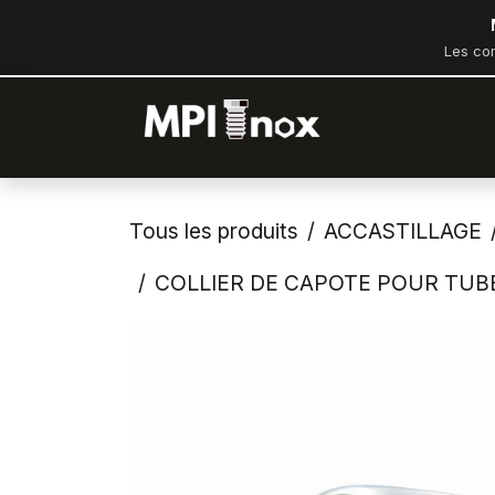
Se rendre au contenu
Les co
Accueil
Bout
Tous les produits
ACCASTILLAGE
COLLIER DE CAPOTE POUR TUBE