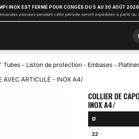
MPI INOX EST FERMÉ POUR CONGÉS DU 5 AU 30 AOÛT 2026
mmandes passées pendant cette période seront expédiées à partir du 3
ique
Arceau sur balcon
Nautisme
Industrie
Bâtiment
Tubes - Liston de protection - Embases - Platine
 AVEC ARTICULÉ - INOX A4/
COLLIER DE CAPO
INOX A4/
Ø
22