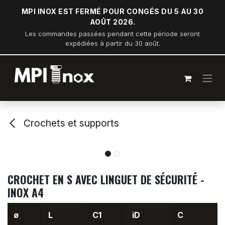
Se rendre au contenu
MPI INOX EST FERMÉ POUR CONGÉS DU 5 AU 30
AOÛT 2026.
Les commandes passées pendant cette période seront
expédiées à partir du 30 août.
Crochets et supports
CROCHET EN S AVEC LINGUET DE SÉCURITÉ -
INOX A4
ø
L
C1
iD
C