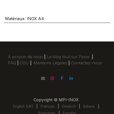
Matériaux
:
INOX A4
À propos de nous
|
Le blog tout sur l'inox
|
FAQ
|
CGU
|
Mentions Légales
|
Contactez-nous
Copyright © MPI-INOX
English (UK)
|
Français
|
Deutsch
|
Italiano
|
Português
|
Español