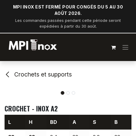
Se rendre au contenu
MPI INOX EST FERMÉ POUR CONGÉS DU 5 AU 30
AOÛT 2026.
Les commandes passées pendant cette période seront
expédiées à partir du 30 août.
Crochets et supports
CROCHET - INOX A2
L
H
BD
A
S
B