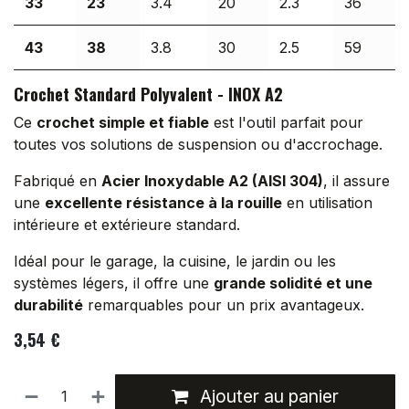
33
23
3.4
20
2.3
36
43
38
3.8
30
2.5
59
Crochet Standard Polyvalent - INOX A2
Ce
crochet simple et fiable
est l'outil parfait pour
toutes vos solutions de suspension ou d'accrochage.
Fabriqué en
Acier Inoxydable A2 (AISI 304)
, il assure
une
excellente résistance à la rouille
en utilisation
intérieure et extérieure standard.
Idéal pour le garage, la cuisine, le jardin ou les
systèmes légers, il offre une
grande solidité et une
durabilité
remarquables pour un prix avantageux.
3,54
€
Ajouter au panier