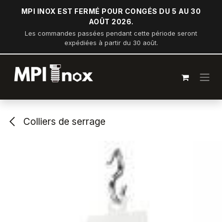
Se rendre au contenu
MPI INOX EST FERMÉ POUR CONGÉS DU 5 AU 30
AOÛT 2026.
Les commandes passées pendant cette période seront
expédiées à partir du 30 août.
Colliers de serrage