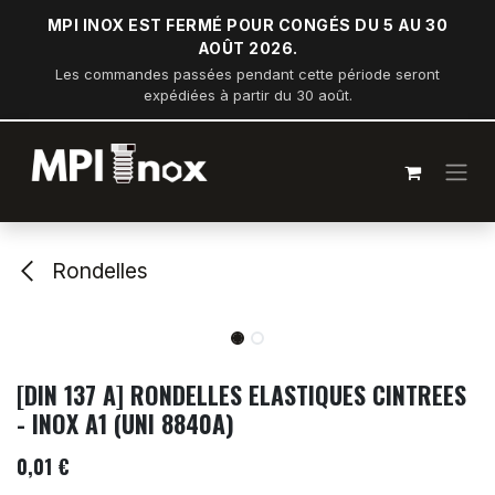
Se rendre au contenu
MPI INOX EST FERMÉ POUR CONGÉS DU 5 AU 30
AOÛT 2026.
Les commandes passées pendant cette période seront
expédiées à partir du 30 août.
Rondelles
[DIN 137 A] RONDELLES ELASTIQUES CINTREES
- INOX A1 (UNI 8840A)
0,01
€