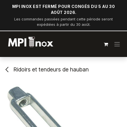
Se rendre au contenu
MPI INOX EST FERMÉ POUR CONGÉS DU 5 AU 30
AOÛT 2026.
Les commandes passées pendant cette période seront
expédiées à partir du 30 août.
Ridoirs et tendeurs de hauban