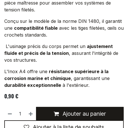
pièce maîtresse pour assembler vos systèmes de
tension filetés.
M20. M20L
300
Conçu sur le modèle de la norme DIN 1480, il garantit
M22. M22L
300
une
compatibilité fiable
avec les tiges filetées, œils ou
crochets standards.
L'usinage précis du corps permet un
ajustement
fluide et précis de la tension
, assurant l'intégrité de
vos structures.
L'Inox A4 offre une
résistance supérieure à la
corrosion marine et chimique
, garantissant une
durabilité exceptionnelle
à l'extérieur.
0,90
€
Ajouter au panier
Ajouter à la liste de souhaits