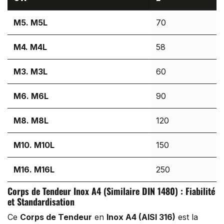
M5. M5L
70
M4. M4L
58
M3. M3L
60
M6. M6L
90
M8. M8L
120
M10. M10L
150
M16. M16L
250
Corps de Tendeur Inox A4 (Similaire DIN 1480) : Fiabilité
M12. M12L
200
et Standardisation
Ce
Corps de Tendeur
en
Inox A4 (AISI 316)
est la
M24. M24L
350