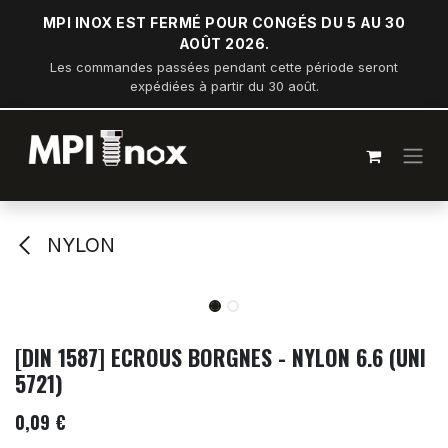
Se rendre au contenu
MPI INOX EST FERMÉ POUR CONGÉS DU 5 AU 30
AOÛT 2026.
Les commandes passées pendant cette période seront
expédiées à partir du 30 août.
NYLON
[DIN 1587] ECROUS BORGNES - NYLON 6.6 (UNI
5721)
0,09
€