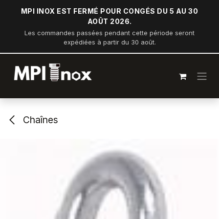
Se rendre au contenu
MPI INOX EST FERMÉ POUR CONGÉS DU 5 AU 30
AOÛT 2026.
Les commandes passées pendant cette période seront
expédiées à partir du 30 août.
Chaînes