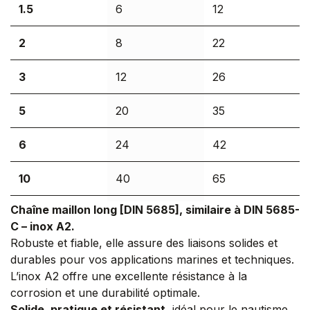
1.5
6
12
2
8
22
3
12
26
5
20
35
6
24
42
10
40
65
Chaîne maillon long [DIN 5685], similaire à DIN 5685-
8
32
52
C – inox A2.
Robuste et fiable, elle assure des liaisons solides et
durables pour vos applications marines et techniques.
L’inox A2 offre une excellente résistance à la
corrosion et une durabilité optimale.
Solide, pratique et résistant
, idéal pour le nautisme,