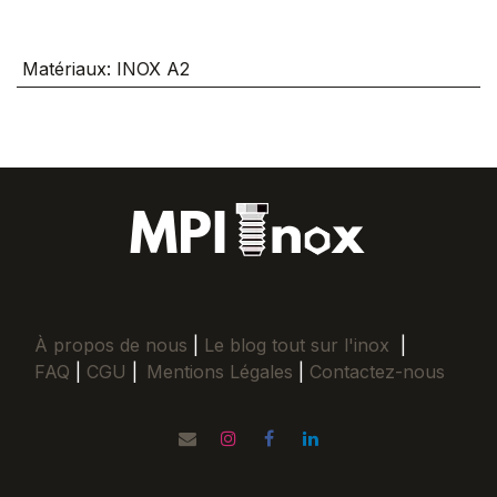
Matériaux
:
INOX A2
À propos de nous
|
Le blog tout sur l'inox
|
FAQ
|
CGU
|
Mentions Légales
|
Contactez-nous