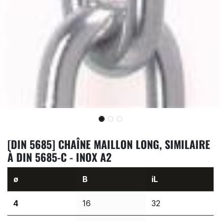
[DIN 5685] CHAÎNE MAILLON LONG, SIMILAIRE
À DIN 5685-C - INOX A2
ø
B
iL
4
16
32