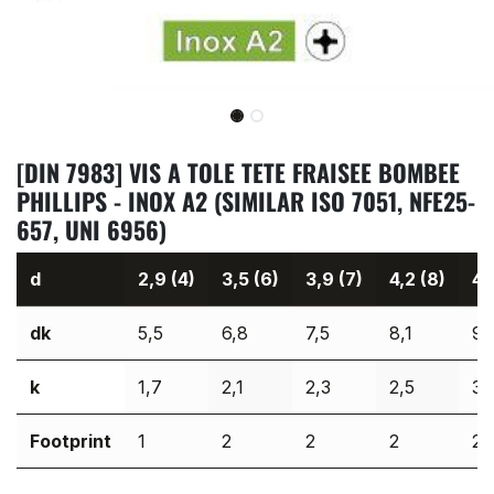
[DIN 7983] VIS A TOLE TETE FRAISEE BOMBEE
PHILLIPS - INOX A2 (SIMILAR ISO 7051, NFE25-
657, UNI 6956)
d
2,9 (4)
3,5 (6)
3,9 (7)
4,2 (8)
4,
dk
5,5
6,8
7,5
8,1
9,
k
1,7
2,1
2,3
2,5
3
Footprint
1
2
2
2
2