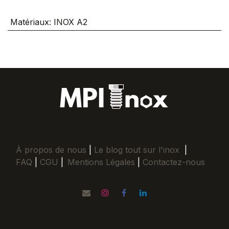
Matériaux
:
INOX A2
À propos de nous
|
Le blog tout sur l'inox
|
FAQ
|
CGU
|
Mentions Légales
|
Contactez-nous