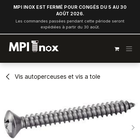
Se rendre au contenu
MPI INOX EST FERMÉ POUR CONGÉS DU 5 AU 30
AOÛT 2026.
Les commandes passées pendant cette période seront
expédiées à partir du 30 août.
Vis autoperceuses et vis a tole