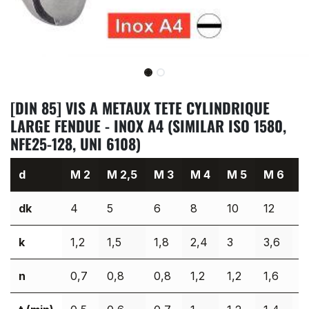
[DIN 85] VIS A METAUX TETE CYLINDRIQUE
LARGE FENDUE - INOX A4 (SIMILAR ISO 1580,
NFE25-128, UNI 6108)
d
M 2
M 2,5
M 3
M 4
M 5
M 6
M
dk
4
5
6
8
10
12
1
k
1,2
1,5
1,8
2,4
3
3,6
4
n
0,7
0,8
0,8
1,2
1,2
1,6
2