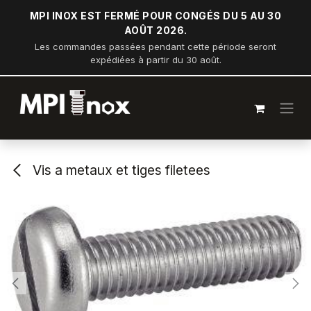
Se rendre au contenu
MPI INOX EST FERMÉ POUR CONGÉS DU 5 AU 30
AOÛT 2026.
Les commandes passées pendant cette période seront
expédiées à partir du 30 août.
Vis a metaux et tiges filetees