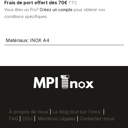
Frais de port offert dès 70€
TTC
Vous êtes un Pro?
Créez un compte
pour obtenir vos
conditions spécifiques.
Matériaux
:
INOX A4
À propos de nous
|
Le blog tout sur l'inox
|
FAQ
|
CGU
|
Mentions Légales
|
Contactez-nous