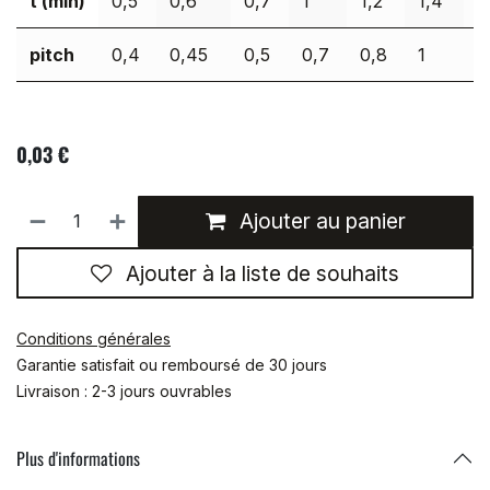
t (min)
0,5
0,6
0,7
1
1,2
1,4
1
pitch
0,4
0,45
0,5
0,7
0,8
1
1
0,03
€
Ajouter au panier
Ajouter à la liste de souhaits
Conditions générales
Garantie satisfait ou remboursé de 30 jours
Livraison : 2-3 jours ouvrables
Plus d'informations