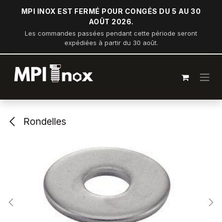
Se rendre au contenu
MPI INOX EST FERMÉ POUR CONGÉS DU 5 AU 30
AOÛT 2026.
Les commandes passées pendant cette période seront
expédiées à partir du 30 août.
Rondelles