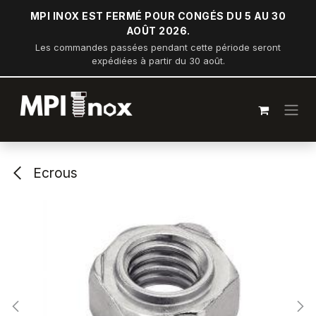
Se rendre au contenu
MPI INOX EST FERMÉ POUR CONGÉS DU 5 AU 30
AOÛT 2026.
Les commandes passées pendant cette période seront
expédiées à partir du 30 août.
Ecrous