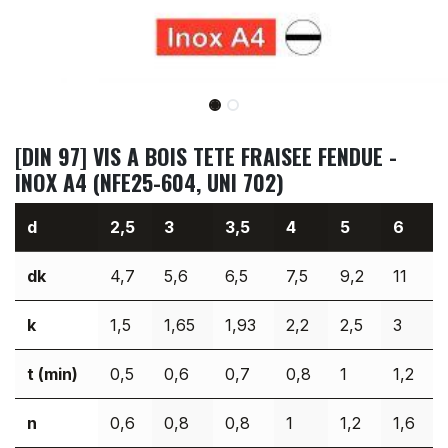
[DIN 97] VIS A BOIS TETE FRAISEE FENDUE -
INOX A4 (NFE25-604, UNI 702)
d
2,5
3
3,5
4
5
6
dk
4,7
5,6
6,5
7,5
9,2
11
k
1,5
1,65
1,93
2,2
2,5
3
t (min)
0,5
0,6
0,7
0,8
1
1,2
n
0,6
0,8
0,8
1
1,2
1,6