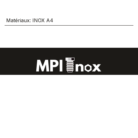
Matériaux
:
INOX A4
À propos de nous
|
Le blog tout sur l'inox
|
FAQ
|
CGU
|
Mentions Légales
|
Contactez-nous