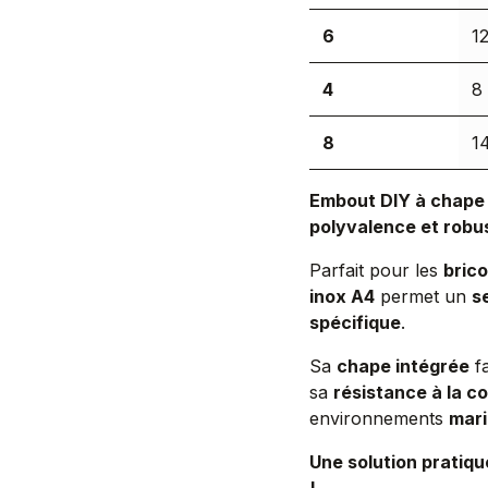
6
1
4
8
8
1
Embout DIY à chape 
polyvalence et robu
Parfait pour les
brico
inox A4
permet un
s
spécifique
.
Sa
chape intégrée
fa
sa
résistance à la c
environnements
mari
Une solution pratiqu