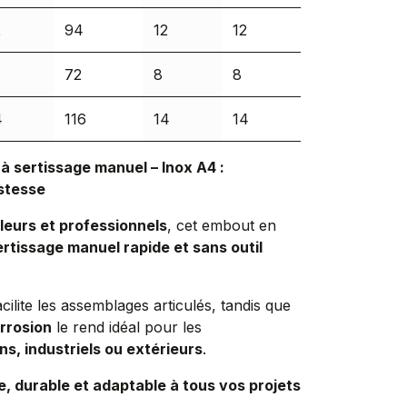
2
94
12
12
72
8
8
4
116
14
14
à sertissage manuel – Inox A4 :
stesse
leurs et professionnels
, cet embout en
ertissage manuel rapide et sans outil
cilite les assemblages articulés, tandis que
orrosion
le rend idéal pour les
ns, industriels ou extérieurs
.
e, durable et adaptable à tous vos projets