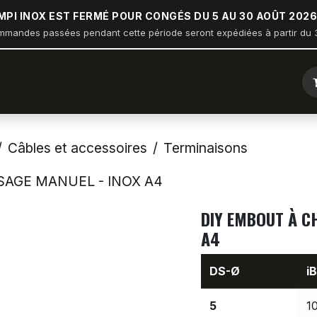
MPI INOX EST FERMÉ POUR CONGÉS DU 5 AU 30 AOÛT 2026
mmandes passées pendant cette période seront expédiées à partir du 3
ique
Arceau sur balcon
Nautisme
Industrie
Bâtiment
Câbles et accessoires
Terminaisons
SAGE MANUEL - INOX A4
DIY EMBOUT À C
A4
DS-Ø
iB
5
1