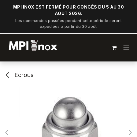
Se rendre au contenu
MPI INOX EST FERMÉ POUR CONGÉS DU 5 AU 30
AOÛT 2026.
Les commandes passées pendant cette période seront
expédiées à partir du 30 août.
Ecrous