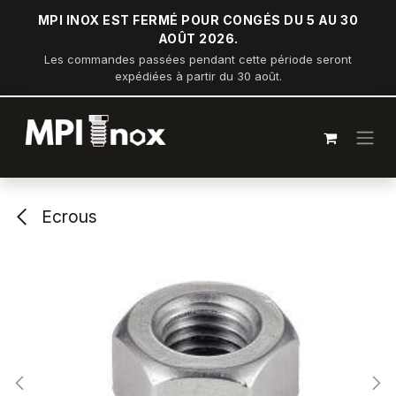
Se rendre au contenu
MPI INOX EST FERMÉ POUR CONGÉS DU 5 AU 30
AOÛT 2026.
Les commandes passées pendant cette période seront
expédiées à partir du 30 août.
Ecrous