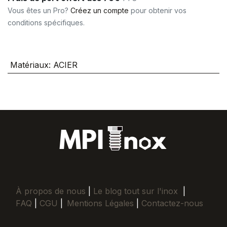
Vous êtes un Pro?
Créez un compte
pour obtenir vos
conditions spécifiques.
Matériaux
:
ACIER
À propos de nous
|
Le blog tout sur l'inox
|
FAQ
|
CGU
|
Mentions Légales
|
Contactez-nous