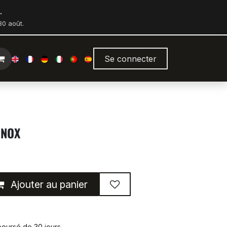
.
0 août.
Se connecter
INOX
Ajouter au panier
mboursé de 30 jours