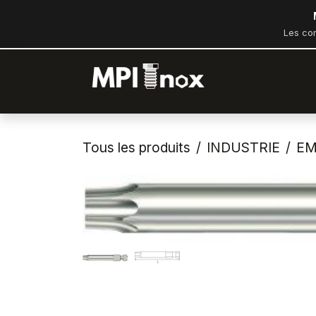
Se rendre au contenu
Les co
Accueil
Bout
Tous les produits
INDUSTRIE
EM