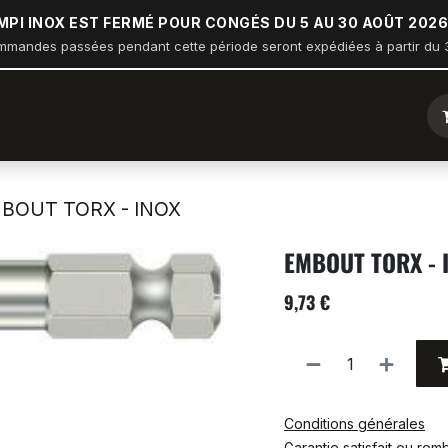
MPI INOX EST FERMÉ POUR CONGÉS DU 5 AU 30 AOÛT 2026
mmandes passées pendant cette période seront expédiées à partir du 3
ique
Arceau sur balcon
Nautisme
Industrie
Bâtiment
BOUT TORX - INOX
EMBOUT TORX - 
9,73
€
Conditions générales
Garantie satisfait ou re