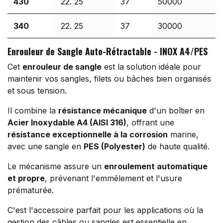
430
22. 25
37
50000
340
22. 25
37
30000
Enrouleur de Sangle Auto-Rétractable - INOX A4/PES
Cet
enrouleur de sangle
est la solution idéale pour
maintenir vos sangles, filets ou bâches bien organisés
et sous tension.
Il combine la
résistance mécanique
d'un boîtier en
Acier Inoxydable A4 (AISI 316)
, offrant une
résistance exceptionnelle à la corrosion
marine,
avec une sangle en
PES (Polyester)
de haute qualité.
Le mécanisme assure un
enroulement automatique
et propre
, prévenant l'emmêlement et l'usure
prématurée.
C'est l'accessoire parfait pour les applications où la
gestion des câbles ou sangles est essentielle en