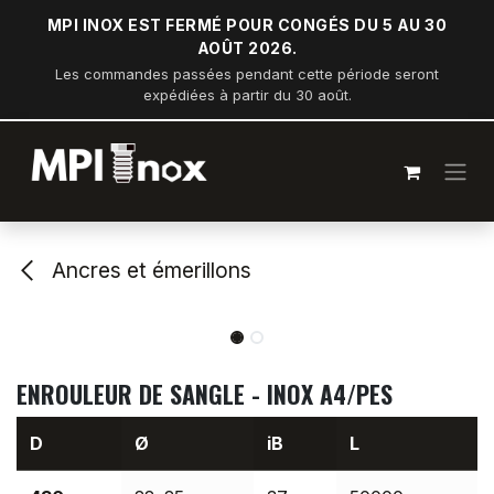
Se rendre au contenu
MPI INOX EST FERMÉ POUR CONGÉS DU 5 AU 30
AOÛT 2026.
Les commandes passées pendant cette période seront
expédiées à partir du 30 août.
Ancres et émerillons
ENROULEUR DE SANGLE - INOX A4/PES
D
Ø
iB
L