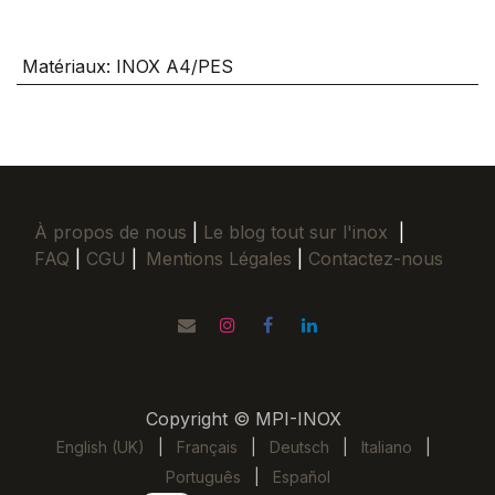
Matériaux
:
INOX A4/PES
À propos de nous
|
Le blog tout sur l'inox
|
FAQ
|
CGU
|
Mentions Légales
|
Contactez-nous
Copyright © MPI-INOX
English (UK)
|
Français
|
Deutsch
|
Italiano
|
Português
|
Español