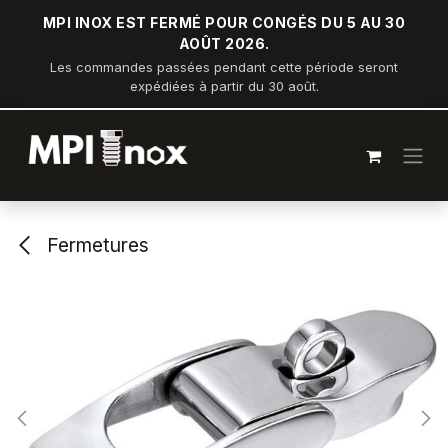
Se rendre au contenu
MPI INOX EST FERMÉ POUR CONGÉS DU 5 AU 30
AOÛT 2026.
Les commandes passées pendant cette période seront
expédiées à partir du 30 août.
Fermetures